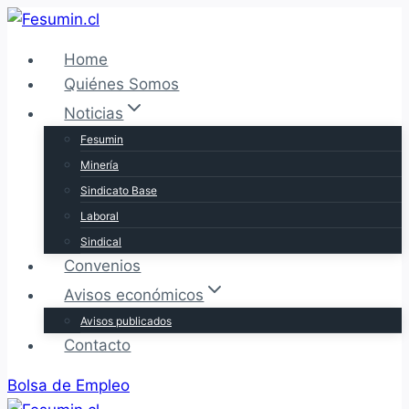
Saltar
al
Home
contenido
Quiénes Somos
Noticias
Fesumin
Minería
Sindicato Base
Laboral
Sindical
Convenios
Avisos económicos
Avisos publicados
Contacto
Bolsa de Empleo