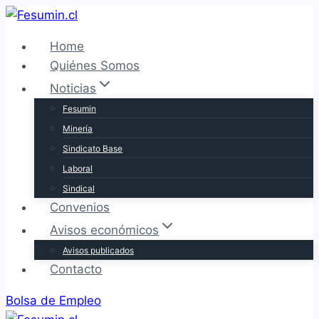
Saltar
al
Home
contenido
Quiénes Somos
Noticias
Fesumin
Minería
Sindicato Base
Laboral
Sindical
Convenios
Avisos económicos
Avisos publicados
Contacto
Bolsa de Empleo