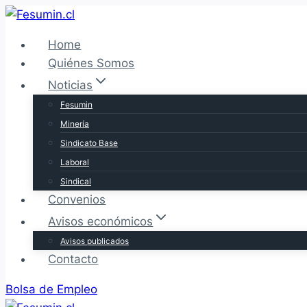
Saltar
al
Home
contenido
Quiénes Somos
Noticias
Fesumin
Minería
Sindicato Base
Laboral
Sindical
Convenios
Avisos económicos
Avisos publicados
Contacto
Bolsa de Empleo