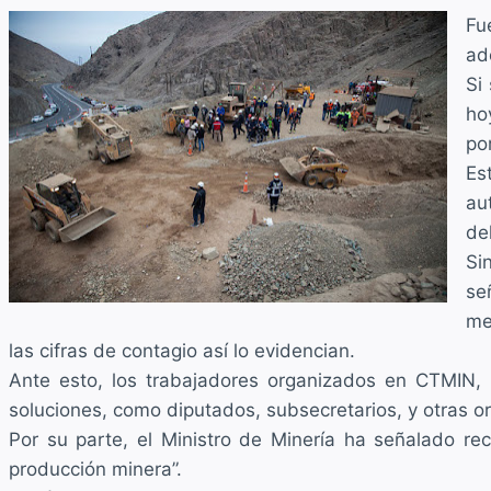
Fu
ad
Si
ho
po
Es
au
de
Si
se
me
las cifras de contagio así lo evidencian.
Ante esto, los trabajadores organizados en CTMIN, 
soluciones, como diputados, subsecretarios, y otras 
Por su parte, el Ministro de Minería ha señalado re
producción minera”.