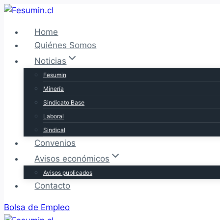
Saltar
al
Home
contenido
Quiénes Somos
Noticias
Fesumin
Minería
Sindicato Base
Laboral
Sindical
Convenios
Avisos económicos
Avisos publicados
Contacto
Bolsa de Empleo