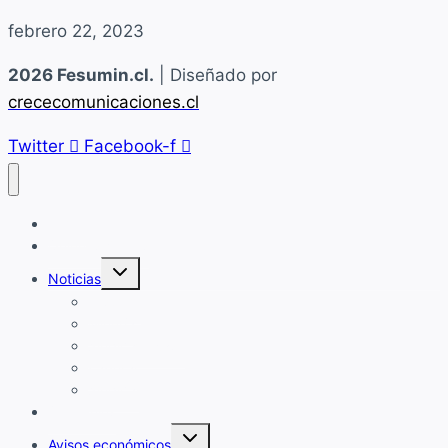
febrero 22, 2023
2026 Fesumin.cl.
| Diseñado por
crececomunicaciones.cl
Twitter
Facebook-f
Home
Quiénes Somos
Alternar
Noticias
menú
hijo
Fesumin
Minería
Sindicato Base
Laboral
Sindical
Convenios
Alternar
Avisos económicos
menú