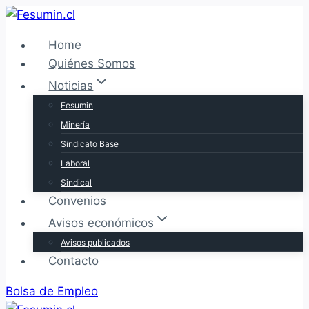
Saltar
al
Home
contenido
Quiénes Somos
Noticias
Fesumin
Minería
Sindicato Base
Laboral
Sindical
Convenios
Avisos económicos
Avisos publicados
Contacto
Bolsa de Empleo