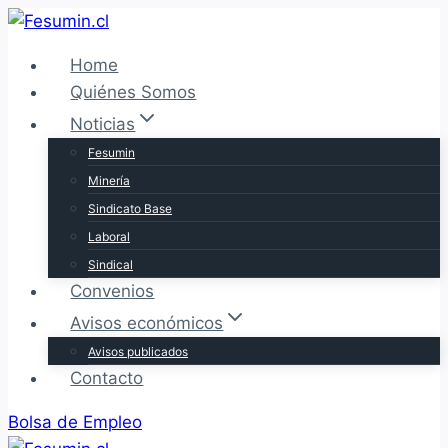
Saltar
al
Home
contenido
Quiénes Somos
Noticias
Fesumin
Minería
Sindicato Base
Laboral
Sindical
Convenios
Avisos económicos
Avisos publicados
Contacto
Bolsa de Empleo