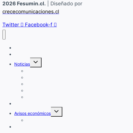
2026 Fesumin.cl.
| Diseñado por
crececomunicaciones.cl
Twitter
Facebook-f
Home
Quiénes Somos
Alternar
Noticias
menú
hijo
Fesumin
Minería
Sindicato Base
Laboral
Sindical
Convenios
Alternar
Avisos económicos
menú
hijo
Avisos publicados
Contacto