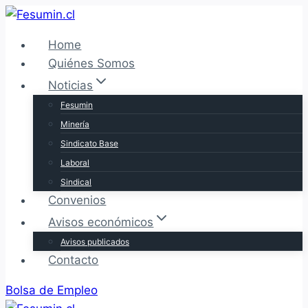
Saltar
al
Home
contenido
Quiénes Somos
Noticias
Fesumin
Minería
Sindicato Base
Laboral
Sindical
Convenios
Avisos económicos
Avisos publicados
Contacto
Bolsa de Empleo