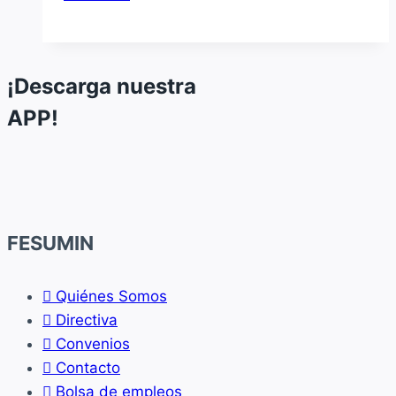
rechaza
informe
de
Amnistía
¡Descarga nuestra
Internacional
APP!
sobre
violación
de
DDHH
en
FESUMIN
Chile
Quiénes Somos
Directiva
Convenios
Contacto
Bolsa de empleos