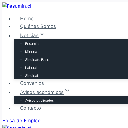
Saltar
al
Home
contenido
Quiénes Somos
Noticias
Fesumin
Minería
Sindicato Base
Laboral
Sindical
Convenios
Avisos económicos
Avisos publicados
Contacto
Bolsa de Empleo