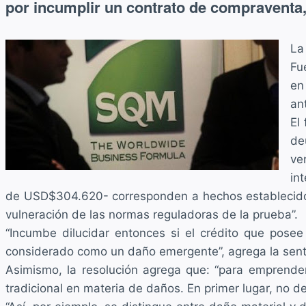
por incumplir un contrato de compraventa,
La
Fu
en
an
El
de
ve
in
de USD$304.620- corresponden a hechos establecidos e
vulneración de las normas reguladoras de la prueba”.
“Incumbe dilucidar entonces si el crédito que pose
considerado como un daño emergente”, agrega la sent
Asimismo, la resolución agrega que: “para emprender 
tradicional en materia de daños. En primer lugar, no d