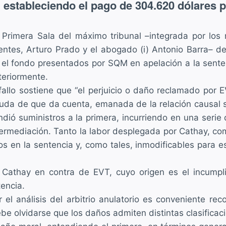
 estableciendo el pago de 304.620 dólares
 Primera Sala del máximo tribunal –integrada por los
entes, Arturo Prado y el abogado (i) Antonio Barra– de
 el fondo presentados por SQM en apelación a la sente
teriormente.
 fallo sostiene que “el perjuicio o daño reclamado por 
uda de que da cuenta, emanada de la relación causal s
ndió suministros a la primera, incurriendo en una seri
termediación. Tanto la labor desplegada por Cathay, co
n la sentencia y, como tales, inmodificables para est
e Cathay en contra de EVT, cuyo origen es el incumpl
encia.
el análisis del arbitrio anulatorio es conveniente rec
ebe olvidarse que los daños admiten distintas clasificac