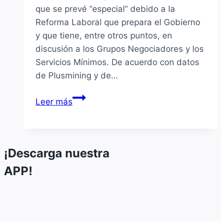
que se prevé “especial” debido a la
Reforma Laboral que prepara el Gobierno
y que tiene, entre otros puntos, en
discusión a los Grupos Negociadores y los
Servicios Mínimos. De acuerdo con datos
de Plusmining y de…
Mineras
Leer más
enfrentarán
17
negociaciones
colectivas
¡Descarga nuestra
en
APP!
medio
de
la
“Modernización