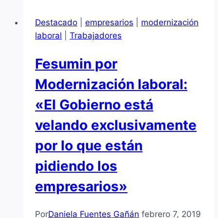
laborales
Destacado
|
empresarios
|
modernización
durante
laboral
|
Trabajadores
el
primer
Fesumin por
semestre
Modernización laboral:
«El Gobierno está
velando exclusivamente
por lo que están
pidiendo los
empresarios»
Por
Daniela Fuentes Gañán
febrero 7, 2019