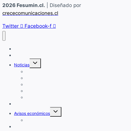
2026 Fesumin.cl.
| Diseñado por
crececomunicaciones.cl
Twitter
Facebook-f
Home
Quiénes Somos
Alternar
Noticias
menú
hijo
Fesumin
Minería
Sindicato Base
Laboral
Sindical
Convenios
Alternar
Avisos económicos
menú
hijo
Avisos publicados
Contacto