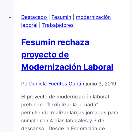
busca
ampliar
Destacado
|
Fesumin
|
modernización
servicios
laboral
|
Trabajadores
mínimos
en
Fesumin rechaza
huelga
con
proyecto de
su
Modernización Laboral
modernización
a
la
Por
Daniela Fuentes Gañán
junio 3, 2019
Dirección
El proyecto de modernización laboral
del
pretende “flexibilizar la jornada”
Trabajo
permitiendo realizar largas jornadas para
cumplir con 4 días laborales y 3 de
descanso. Desde la Federación de