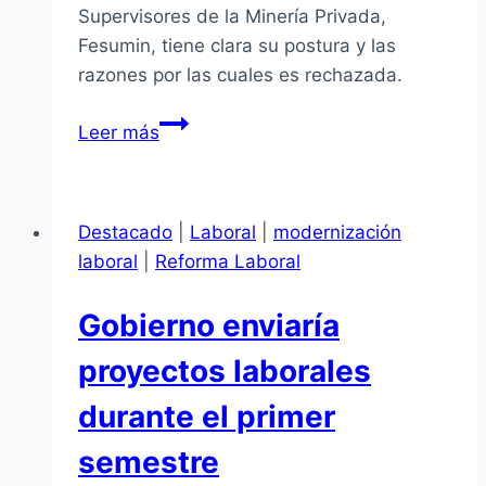
Supervisores de la Minería Privada,
Fesumin, tiene clara su postura y las
razones por las cuales es rechazada.
Fesumin
Leer más
rechaza
proyecto
de
Destacado
|
Laboral
|
modernización
Modernización
laboral
|
Reforma Laboral
Laboral
Gobierno enviaría
proyectos laborales
durante el primer
semestre