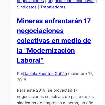
negociaciones
|
negociaciones colectivas
|
Gobierno
Sindicatos
|
Trabajadores
está
velando
Mineras enfrentarán 17
exclusivamente
por
negociaciones
lo
colectivas en medio de
que
están
la “Modernización
pidiendo
Laboral”
los
empresarios»
Por
Daniela Fuentes Gañán
diciembre 17,
2018
Para este 2019, se proyectan 17
negociaciones colectivas de parte de los
sindicatos de empresas mineras, un año