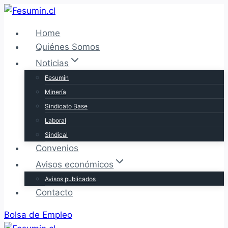
Saltar
al
Home
contenido
Quiénes Somos
Noticias
Fesumin
Minería
Sindicato Base
Laboral
Sindical
Convenios
Avisos económicos
Avisos publicados
Contacto
Bolsa de Empleo