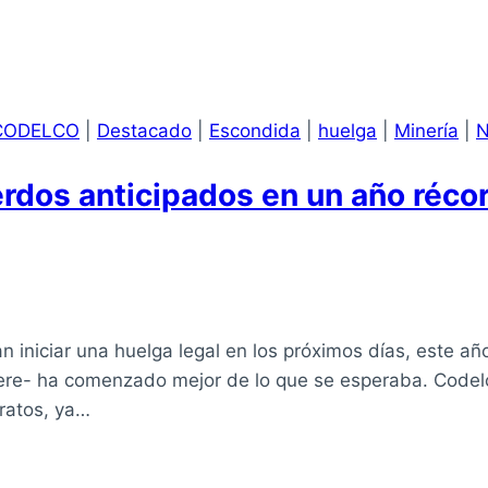
CODELCO
|
Destacado
|
Escondida
|
huelga
|
Minería
|
N
rdos anticipados en un año réco
 iniciar una huelga legal en los próximos días, este añ
efiere- ha comenzado mejor de lo que se esperaba. Cod
ratos, ya…