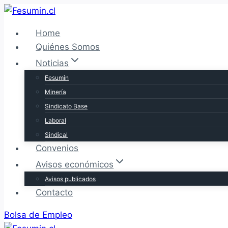
Saltar
al
Home
contenido
Quiénes Somos
Noticias
Fesumin
Minería
Sindicato Base
Laboral
Sindical
Convenios
Avisos económicos
Avisos publicados
Contacto
Bolsa de Empleo