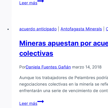
Sindicato
Leer más
de
Escondida
acusa
a
acuerdo anticipado
|
Antofagasta Minerals
|
la
empresa
Mineras apuestan por acue
de
colectivas
prácticas
antisindicales
Por
Daniela Fuentes Gañán
marzo 14, 2018
Aunque los trabajadores de Pelambres podrían
negociaciones colectivas en la minería se r
enfrentarán una serie de vencimiento de cont
Mineras
Leer más
apuestan