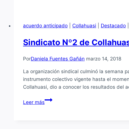
por
acuerdos
anticipados
acuerdo anticipado
|
Collahuasi
|
Destacado
en
un
Sindicato Nº2 de Collahuas
año
récord
Por
Daniela Fuentes Gañán
marzo 14, 2018
de
negociaciones
La organización sindical culminó la semana 
colectivas
instrumento colectivo vigente hasta el mome
Collahuasi, dio a conocer los resultados del 
Sindicato
Leer más
Nº2
de
Collahuasi