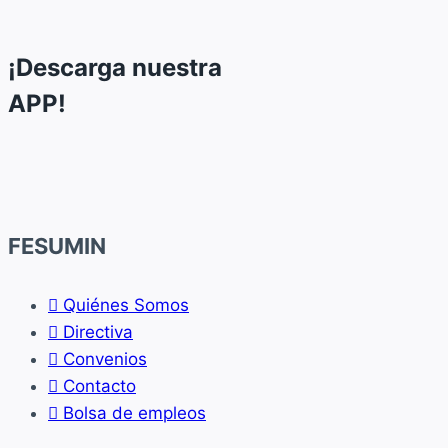
llegó
a
acuerdo
¡Descarga nuestra
anticipado
APP!
con
la
empresa
FESUMIN
Quiénes Somos
Directiva
Convenios
Contacto
Bolsa de empleos