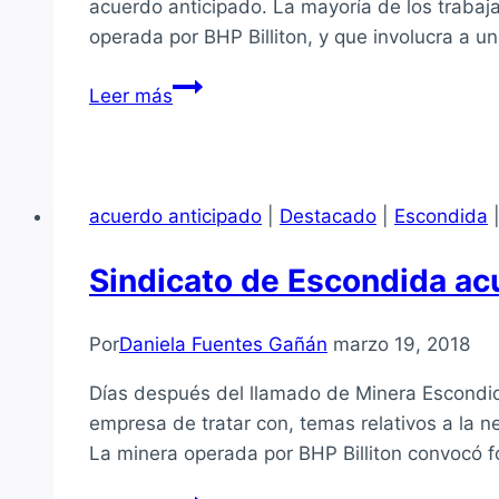
acuerdo anticipado. La mayoría de los trabaja
operada por BHP Billiton, y que involucra a u
Trabajadores
Leer más
de
Escondida
aprobaron
negociación
acuerdo anticipado
|
Destacado
|
Escondida
anticipada
con
Sindicato de Escondida acu
la
empresa
Por
Daniela Fuentes Gañán
marzo 19, 2018
Días después del llamado de Minera Escondida
empresa de tratar con, temas relativos a la 
La minera operada por BHP Billiton convocó 